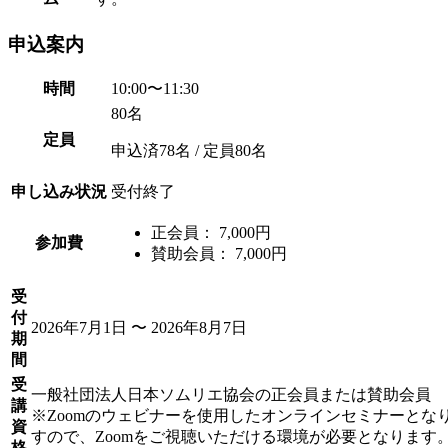
申込案内
時間
10:00〜
11:30
80
名
定員
申込済
78
名 / 定員
80
名
申し込み状況
受付終了
正会員：
7,000円
参加費
賛助会員：
7,000円
受
付
2026年7月1日 〜
2026年8月7日
期
間
受
一般社団法人日本ソムリエ協会の正会員または賛助会員
講
※Zoomのウェビナーを使用したオンラインセミナーとな
資
すので、Zoomをご視聴いただける環境が必要となります
格