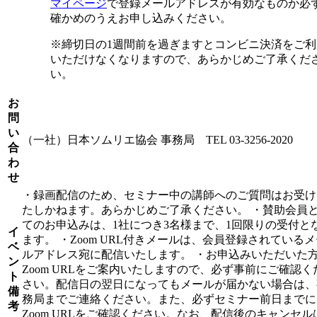
マイページ
で登録メールアドレスが有効なものか必
確かめのうえお申し込みください。
※締切日の1週間前を過ぎますとコンビニ決済をご利
いただけなくなりますので、あらかじめご了承くだ
い。
お
問
い
（一社）日本ソムリエ協会 事務局 TEL 03-3256-2020
合
わ
せ
・録画配信のため、セミナー中の講師へのご質問はお受け
たしかねます。あらかじめご了承ください。 ・賛助会員
てのお申込みは、1社につき3名様まで、1回限りの受付と
イ
ます。 ・Zoom URL付きメールは、会員登録されている
ベ
ルアドレス宛に配信いたします。 ・お申込みいただいた
ン
Zoom URLをご案内いたしますので、必ず事前にご確認く
ト
さい。配信日の翌日になってもメールが届かない場合は、
備
務局までご連絡ください。また、必ずセミナー前日までに
考
Zoom URLをご確認ください。なお、配信後のキャンセル