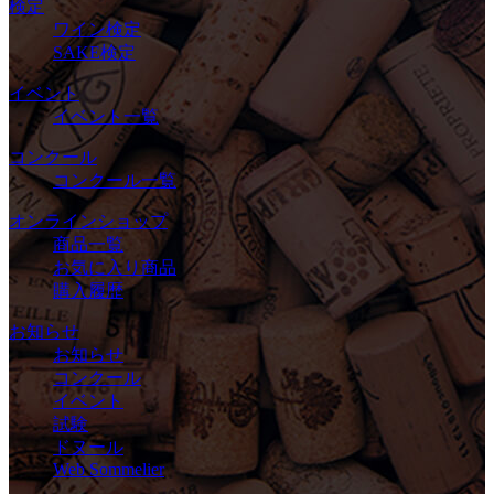
検定
ワイン検定
SAKE検定
イベント
イベント一覧
コンクール
コンクール一覧
オンラインショップ
商品一覧
お気に入り商品
購入履歴
お知らせ
お知らせ
コンクール
イベント
試験
ドヌール
Web Sommelier