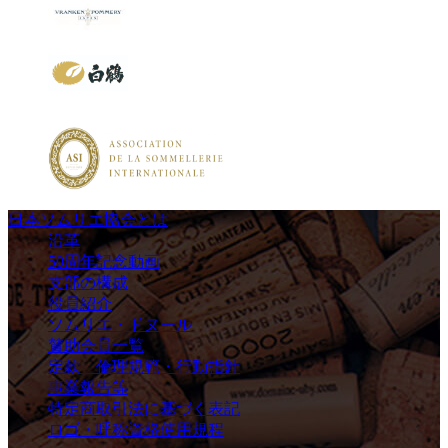
日本ソムリエ協会とは
沿革
50周年記念動画
支部の構成
役員紹介
ソムリエ・ドヌール
賛助会員一覧
定款 倫理規範・行動指針
事業報告等
特定商取引法に基づく表記
ロゴ・呼称資格使用規程