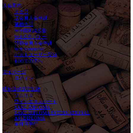
入会案内
正会員
正会員入会申請
賛助会員
Web機関誌広告
Web広告バナー
賛助会員入会申請
Web Sommelier
ゲストユーザー登録
初めての方へ
マイページ
ログイン
呼称資格認定試験
ソムリエ
ワインエキスパート
SAKE DIPLOMA
SAKE DIPLOMA INTERNATIONAL
ASI DIPLOMA
各種再発行