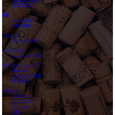
ASI DIPLOMA
各種再発行
検定
ワイン検定
SAKE検定
イベント
イベント一覧
コンクール
コンクール一覧
オンラインショップ
商品一覧
お気に入り商品
購入履歴
お知らせ
お知らせ
コンクール
イベント
試験