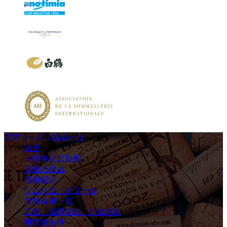
日本ソムリエ協会とは
沿革
50周年記念動画
支部の構成
役員紹介
ソムリエ・ドヌール
賛助会員一覧
定款 倫理規範・行動指針
事業報告等