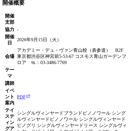
開催概要
開催
支部
協力
-
開催
2026
年
9
月
15
日（
火
）
日
アカデミー・デュ・ヴァン青山校（表参道） B2F
会場
東京都渋谷区神宮前5-53-67 コスモス青山ガーデンフ
ロア ℡：03-3486-7769
テー
マ
講師
イベ
ント
PDF
案内
テイ
シングルヴィンヤードブランドピノノワール シング
ステ
ルヴィンヤードピノノワール シングルヴィンヤード
ィン
ピノグリ シングルヴィンヤードリース シングルヴィ
グア