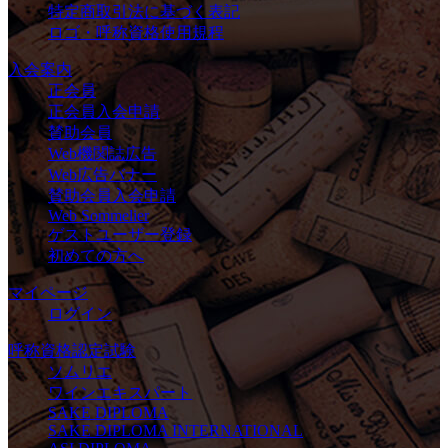
特定商取引法に基づく表記
ロゴ・呼称資格使用規程
入会案内
正会員
正会員入会申請
賛助会員
Web機関誌広告
Web広告バナー
賛助会員入会申請
Web Sommelier
ゲストユーザー登録
初めての方へ
マイページ
ログイン
呼称資格認定試験
ソムリエ
ワインエキスパート
SAKE DIPLOMA
SAKE DIPLOMA INTERNATIONAL