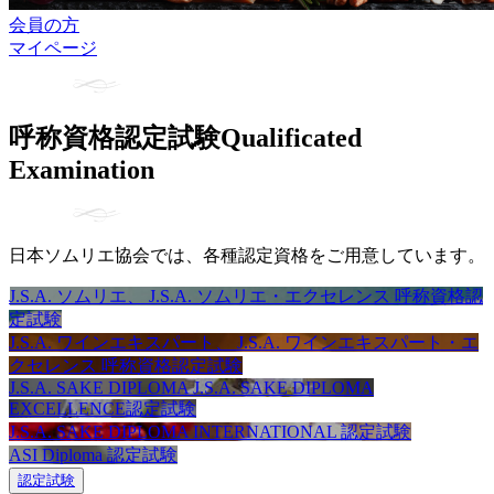
会員の方
マイページ
呼称資格認定試験
Qualificated
Examination
日本ソムリエ協会では、各種認定資格をご用意しています。
J.S.A. ソムリエ、 J.S.A. ソムリエ・エクセレンス 呼称資格認
定試験
J.S.A. ワインエキスパート、 J.S.A. ワインエキスパート・エ
クセレンス 呼称資格認定試験
J.S.A. SAKE DIPLOMA J.S.A. SAKE DIPLOMA
EXCELLENCE認定試験
J.S.A. SAKE DIPLOMA INTERNATIONAL 認定試験
ASI Diploma 認定試験
認定試験