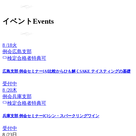
イベント
Events
8
/
18
火
例会
広島
支部
検定合格者特典可
広島支部 例会セミナー[A]比較からひも解くSAKE テイスティングの基礎
受付中
8
/
20
木
例会
兵庫
支部
検定合格者特典可
兵庫支部 例会セミナー[C]シン・スパークリングワイン
受付中
8
/
23
日