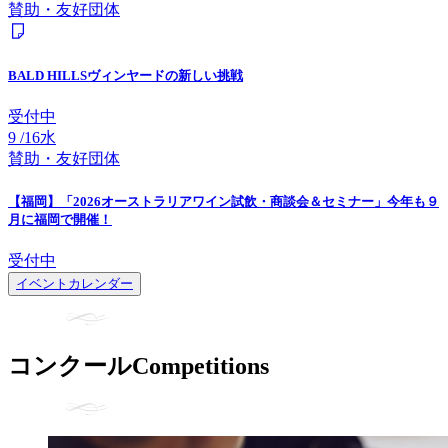
賛助・友好団体
BALD HILLSヴィンヤードの新しい挑戦
受付中
9
/
16
水
賛助・友好団体
【福岡】「2026オーストラリアワイン試飲・商談会＆セミナー」今年も９
月に福岡で開催！
受付中
イベントカレンダー
コンクール
Competitions