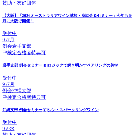
賛助・友好団体
【大阪】「2026オーストラリアワイン試飲・商談会＆セミナー」今年も９
月に大阪で開催！
受付中
9
/
7
月
例会
岩手
支部
検定合格者特典可
岩手支部 例会セミナー[B]ロジックで解き明かすペアリングの美学
受付中
9
/
7
月
例会
沖縄
支部
検定合格者特典可
沖縄支部 例会セミナー[C]シン・スパークリングワイン
受付中
9
/
9
水
賛助・友好団体