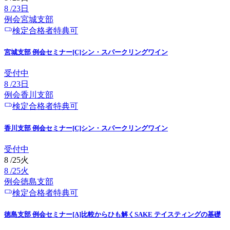
8
/
23
日
例会
宮城
支部
検定合格者特典可
宮城支部 例会セミナー[C]シン・スパークリングワイン
受付中
8
/
23
日
例会
香川
支部
検定合格者特典可
香川支部 例会セミナー[C]シン・スパークリングワイン
受付中
8
/
25
火
8
/
25
火
例会
徳島
支部
検定合格者特典可
徳島支部 例会セミナー[A]比較からひも解くSAKE テイスティングの基礎