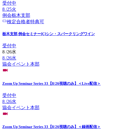
受付中
8
/
25
火
例会
栃木
支部
検定合格者特典可
栃木支部 例会セミナー[C]シン・スパークリングワイン
受付中
8
/
26
水
8
/
26
水
協会イベント
本部
Zoom Up Seminar Series 33【8/26視聴のみ】＜Live配信＞
受付中
8
/
26
水
協会イベント
本部
Zoom Up Seminar Series 33【8/26視聴のみ】＜録画配信＞