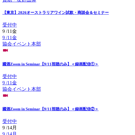
【東京】2026オーストラリアワイン試飲・商談会＆セミナー
受付中
9
/
11
金
9
/
11
金
協会イベント
本部
國酒Zoom in Seminar【9/11視聴のみ】＜録画配信①＞
受付中
9
/
11
金
協会イベント
本部
國酒Zoom in Seminar【9/11視聴のみ】＜録画配信②＞
受付中
9
/
14
月
9
/
14
月