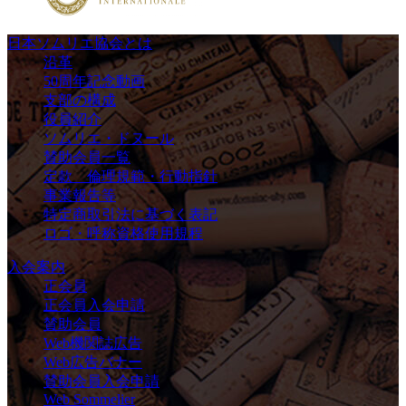
日本ソムリエ協会とは
沿革
50周年記念動画
支部の構成
役員紹介
ソムリエ・ドヌール
賛助会員一覧
定款 倫理規範・行動指針
事業報告等
特定商取引法に基づく表記
ロゴ・呼称資格使用規程
入会案内
正会員
正会員入会申請
賛助会員
Web機関誌広告
Web広告バナー
賛助会員入会申請
Web Sommelier