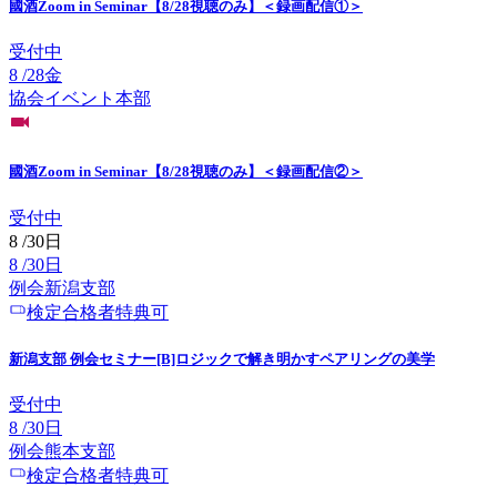
國酒Zoom in Seminar【8/28視聴のみ】＜録画配信①＞
受付中
8
/
28
金
協会イベント
本部
國酒Zoom in Seminar【8/28視聴のみ】＜録画配信②＞
受付中
8
/
30
日
8
/
30
日
例会
新潟
支部
検定合格者特典可
新潟支部 例会セミナー[B]ロジックで解き明かすペアリングの美学
受付中
8
/
30
日
例会
熊本
支部
検定合格者特典可