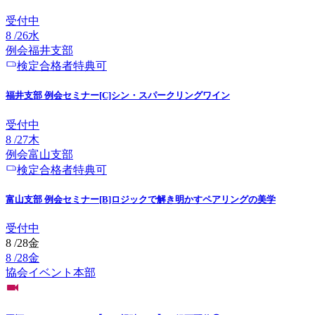
受付中
8
/
26
水
例会
福井
支部
検定合格者特典可
福井支部 例会セミナー[C]シン・スパークリングワイン
受付中
8
/
27
木
例会
富山
支部
検定合格者特典可
富山支部 例会セミナー[B]ロジックで解き明かすペアリングの美学
受付中
8
/
28
金
8
/
28
金
協会イベント
本部