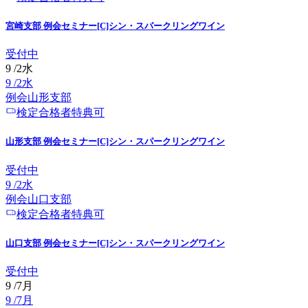
宮崎支部 例会セミナー[C]シン・スパークリングワイン
受付中
9
/
2
水
9
/
2
水
例会
山形
支部
検定合格者特典可
山形支部 例会セミナー[C]シン・スパークリングワイン
受付中
9
/
2
水
例会
山口
支部
検定合格者特典可
山口支部 例会セミナー[C]シン・スパークリングワイン
受付中
9
/
7
月
9
/
7
月