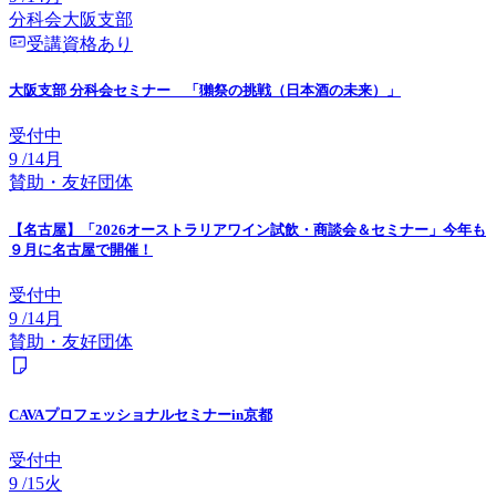
分科会
大阪
支部
受講資格あり
大阪支部 分科会セミナー 「獺祭の挑戦（日本酒の未来）」
受付中
9
/
14
月
賛助・友好団体
【名古屋】「2026オーストラリアワイン試飲・商談会＆セミナー」今年も
９月に名古屋で開催！
受付中
9
/
14
月
賛助・友好団体
CAVAプロフェッショナルセミナーin京都
受付中
9
/
15
火