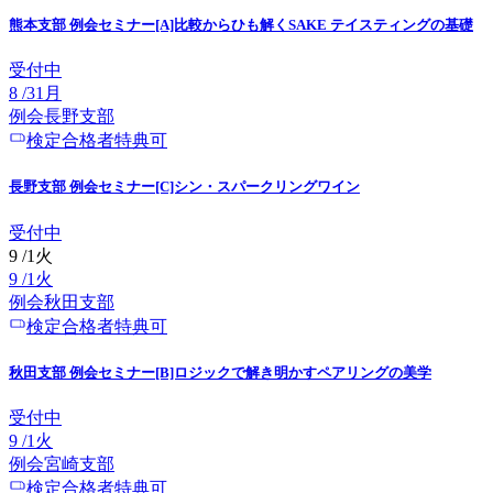
熊本支部 例会セミナー[A]比較からひも解くSAKE テイスティングの基礎
受付中
8
/
31
月
例会
長野
支部
検定合格者特典可
長野支部 例会セミナー[C]シン・スパークリングワイン
受付中
9
/
1
火
9
/
1
火
例会
秋田
支部
検定合格者特典可
秋田支部 例会セミナー[B]ロジックで解き明かすペアリングの美学
受付中
9
/
1
火
例会
宮崎
支部
検定合格者特典可