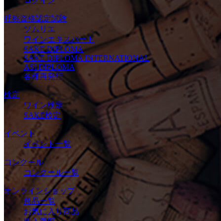
ログイン
呼称資格認定試験
ソムリエ
ワインエキスパート
SAKE DIPLOMA
SAKE DIPLOMA INTERNATIONAL
ASI DIPLOMA
各種再発行
検定
ワイン検定
SAKE検定
イベント
イベント一覧
コンクール
コンクール一覧
オンラインショップ
商品一覧
お気に入り商品