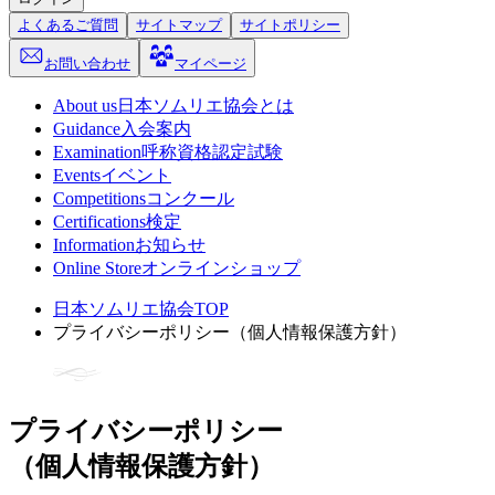
よくあるご質問
サイトマップ
サイトポリシー
お問い合わせ
マイページ
About us
日本ソムリエ協会とは
Guidance
入会案内
Examination
呼称資格認定試験
Events
イベント
Competitions
コンクール
Certifications
検定
Information
お知らせ
Online Store
オンラインショップ
日本ソムリエ協会TOP
プライバシーポリシー（個人情報保護方針）
プライバシーポリシー
（個人情報保護方針）