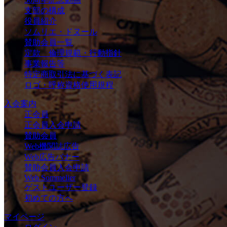
支部の構成
役員紹介
ソムリエ・ドヌール
賛助会員一覧
定款 倫理規範・行動指針
事業報告等
特定商取引法に基づく表記
ロゴ・呼称資格使用規程
入会案内
正会員
正会員入会申請
賛助会員
Web機関誌広告
Web広告バナー
賛助会員入会申請
Web Sommelier
ゲストユーザー登録
初めての方へ
マイページ