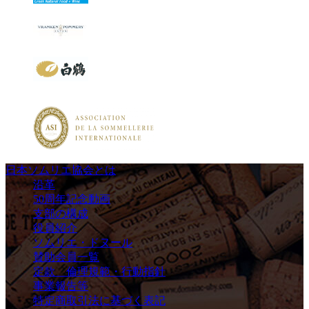
日本ソムリエ協会とは
沿革
50周年記念動画
支部の構成
役員紹介
ソムリエ・ドヌール
賛助会員一覧
定款 倫理規範・行動指針
事業報告等
特定商取引法に基づく表記