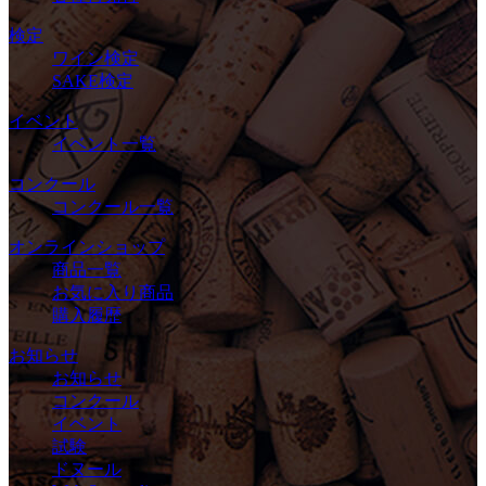
検定
ワイン検定
SAKE検定
イベント
イベント一覧
コンクール
コンクール一覧
オンラインショップ
商品一覧
お気に入り商品
購入履歴
お知らせ
お知らせ
コンクール
イベント
試験
ドヌール